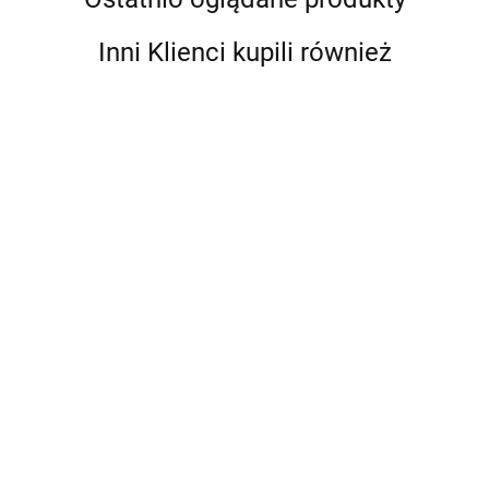
Inni Klienci kupili również
CIVETTA C1903 C1
CIVETTA C1903 C3
Cena po zalogowaniu
Cena po zalogowaniu