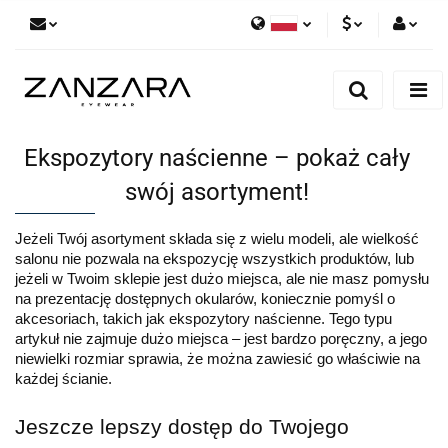
Polski
PLN
Zaloguj się
English
Zarejestruj się
EUR
German
Dodaj zgłoszenie
Ekspozytory naścienne – pokaż cały
swój asortyment!
Jeżeli Twój asortyment składa się z wielu modeli, ale wielkość 
salonu nie pozwala na ekspozycję wszystkich produktów, lub 
jeżeli w Twoim sklepie jest dużo miejsca, ale nie masz pomysłu 
na prezentację dostępnych okularów, koniecznie pomyśl o 
akcesoriach, takich jak ekspozytory naścienne. Tego typu 
artykuł nie zajmuje dużo miejsca – jest bardzo poręczny, a jego 
niewielki rozmiar sprawia, że można zawiesić go właściwie na 
każdej ścianie.
Jeszcze lepszy dostęp do Twojego 