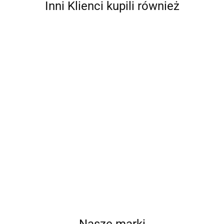
Inni Klienci kupili również
CIVETTA C1912 C1
CIVETTA C1912 C2
CIVETTA C1912 C4
Cena po zalogowaniu
Cena po zalogowaniu
Cena po zalogowaniu
Nasze marki