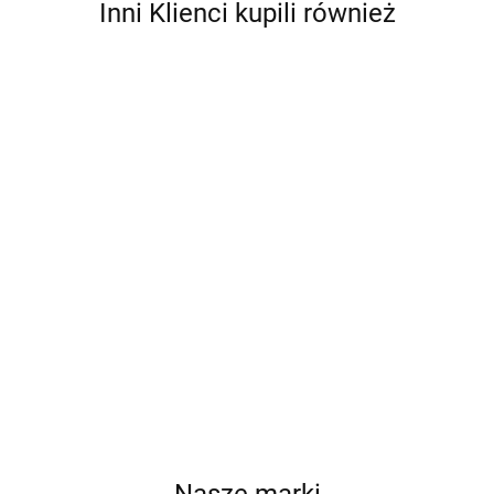
Inni Klienci kupili również
CIVETTA C1914 C1
CIVETTA C1914 C3
CIVETTA C1914 C4
Cena po zalogowaniu
Cena po zalogowaniu
Cena po zalogowaniu
Nasze marki