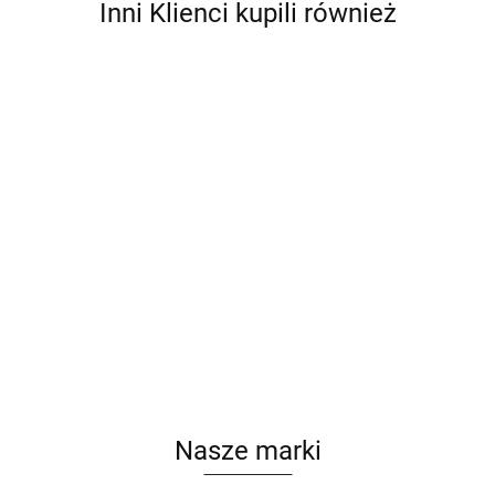
Inni Klienci kupili również
CIVETTA
CIVETTA
CIVETTA
CIVETTA
C1984 C1
C1984 C2
C1984 C3
C1984 C4
Cena po
Cena po
Cena po
Cena po
zalogowaniu
zalogowaniu
zalogowaniu
zalogowaniu
Nasze marki