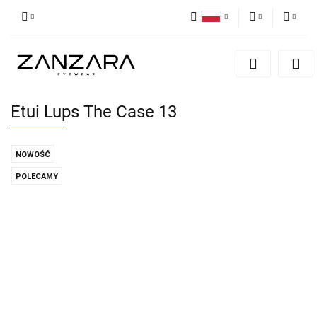
Polski
PLN
Zaloguj się
English
Zarejestruj się
EUR
German
Dodaj zgłoszenie
Etui Lups The Case 13
NOWOŚĆ
POLECAMY