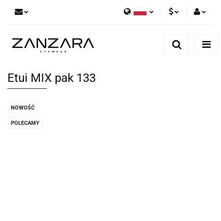
Polski
PLN
Zaloguj się
English
Zarejestruj się
EUR
German
Dodaj zgłoszenie
Etui MIX pak 133
NOWOŚĆ
POLECAMY