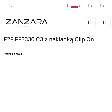
Polski
PLN
Zaloguj się
English
Zarejestruj się
EUR
German
Dodaj zgłoszenie
F2F FF3330 C3 z nakładką Clip On
WYPRZEDAŻ