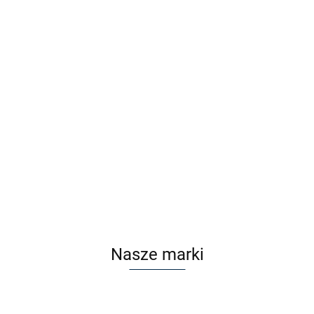
F2F FF3330 C1 z nakładką
F2F FF3330 C2 z nakładką
Clip On
Clip On
Cena po zalogowaniu
Cena po zalogowaniu
Nasze marki