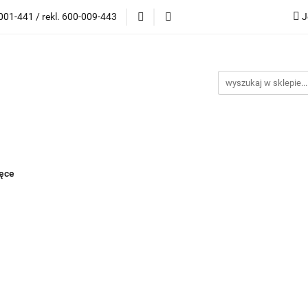
001-441 / rekl. 600-009-443
J
wki korekcyjne
Oprawki Clip On
Okulary przeciwsło
ony
Outlet
Kontakt
Blog
Bestsellery
Katego
G
ski)
i Clip On
Okulary przeciwsłoneczne
Akcesoria
 (maski)
ięce