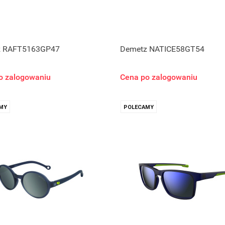
z RAFT5163GP47
Demetz NATICE58GT54
o zalogowaniu
Cena po zalogowaniu
MY
POLECAMY