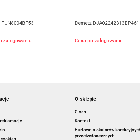
z FUN8004BF53
Demetz DJA02242813BP461
o zalogowaniu
Cena po zalogowaniu
acje
O sklepie
a
O nas
 reklamacje
Kontakt
min
Hurtownia okularów korekcyjnych
przeciwsłonecznych
 cookies