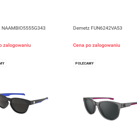
z NAAMBIO5555G343
Demetz FUN6242VA53
o zalogowaniu
Cena po zalogowaniu
MY
POLECAMY