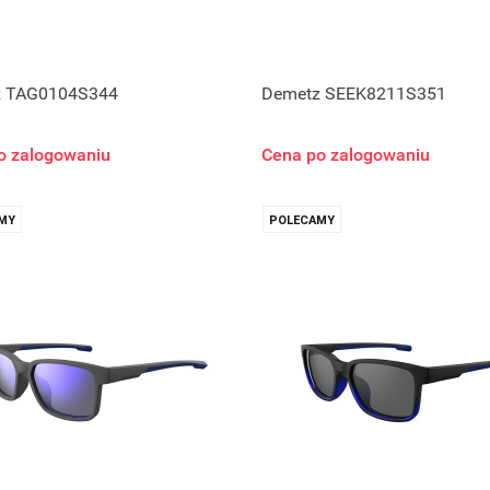
z TAG0104S344
Demetz SEEK8211S351
o zalogowaniu
Cena po zalogowaniu
MY
POLECAMY