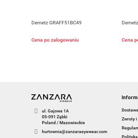
Demetz GRAFF51BC49
Demet
Cena po zalogowaniu
Cena p
Inform
Dostaw
ul. Gajowa 1A
05-091 Ząbki
Zwroty i
Poland / Mazowieckie
Regula
hurtownia@zanzaraeyewear.com
Polityka