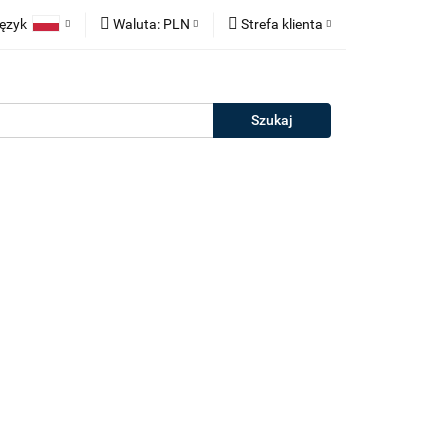
ęzyk
Waluta:
PLN
Strefa klienta
neczne
Polski
PLN
Zaloguj się
rie
English
EUR
Zarejestruj się
erman
Dodaj zgłoszenie
Salony
Outlet
Kontakt
Blog