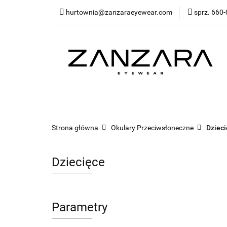
hurtownia@zanzaraeyewear.com
sprz. 660-
NOWOŚCI
Opra
Akcesoria
Sal
Środki ochrony (ma
NOWOŚCI
Oprawki korekcyjne
Oprawk
Bestsellery
Kategorie
Środki ochrony
Strona główna
Okulary Przeciwsłoneczne
Dziec
Dziecięce
Parametry