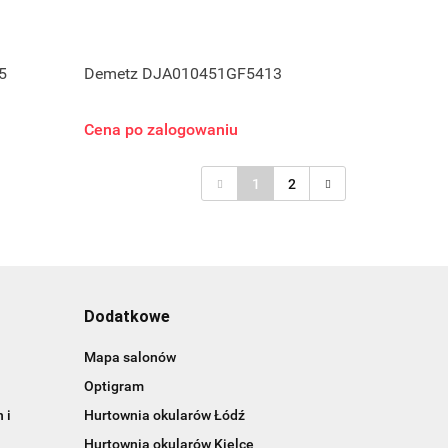
5
Demetz DJA010451GF5413
Cena po zalogowaniu
1
2
Dodatkowe
Mapa salonów
Optigram
 i
Hurtownia okularów Łódź
Hurtownia okularów Kielce