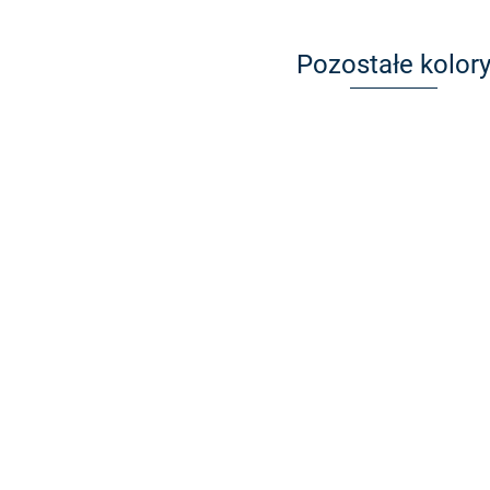
Pozostałe kolor
MOISS M1633 C1
MOISS M1633 C3
Cena po zalogowaniu
Cena po zalogowaniu