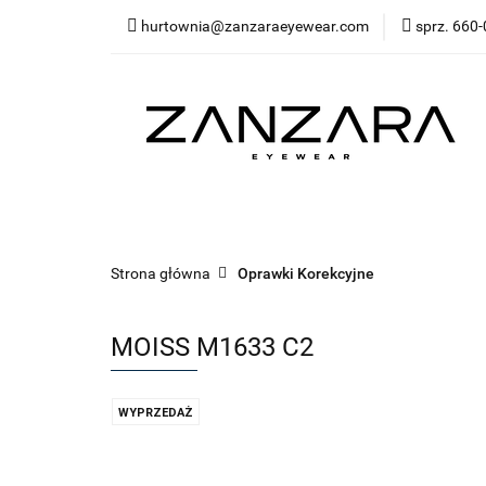
hurtownia@zanzaraeyewear.com
sprz. 660-
NOWOŚCI
Opra
Akcesoria
Sal
Środki ochrony (ma
NOWOŚCI
Oprawki korekcyjne
Oprawk
Bestsellery
Kategorie
Środki ochrony
Strona główna
Oprawki Korekcyjne
MOISS M1633 C2
WYPRZEDAŻ