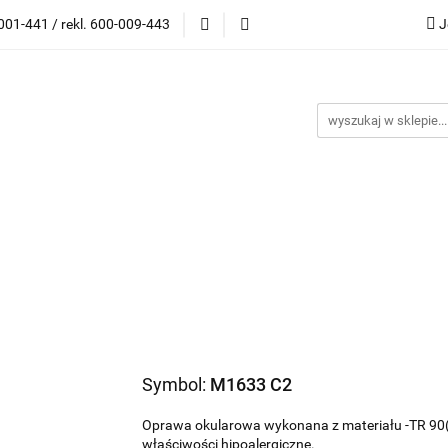
001-441 / rekl. 600-009-443
J
wki korekcyjne
Oprawki Clip On
Okulary przeciwsło
ony
Outlet
Kontakt
Blog
Bestsellery
Katego
G
ski)
i Clip On
Okulary przeciwsłoneczne
Akcesoria
 (maski)
Symbol:
M1633 C2
Oprawa okularowa wykonana z materiału -TR 90(ul
właściwości hipoalergiczne.