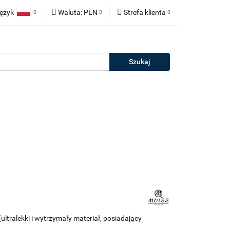
ęzyk
Waluta:
PLN
Strefa klienta
neczne
Polski
PLN
Zaloguj się
rie
English
EUR
Zarejestruj się
erman
Dodaj zgłoszenie
Salony
Outlet
Kontakt
Blog
tralekki i wytrzymały materiał, posiadający