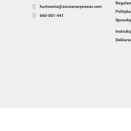
Regula
hurtownia@zanzaraeyewear.com
Polityka
660-001-441
Sposoby
Instrukc
Deklara