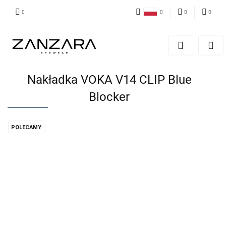
Polski
PLN
Zaloguj się
English
Zarejestruj się
EUR
German
Dodaj zgłoszenie
Nakładka VOKA V14 CLIP Blue
Blocker
POLECAMY