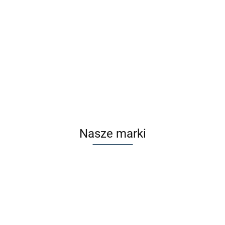
Nakładka polaryzacyjna VOKA V18 CLIP Szary
Cena po zalogowaniu
Nasze marki