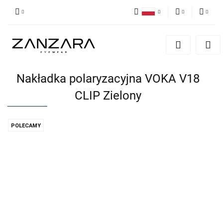
Polski
PLN
Zaloguj się
English
Zarejestruj się
EUR
German
Dodaj zgłoszenie
Nakładka polaryzacyjna VOKA V18
CLIP Zielony
POLECAMY