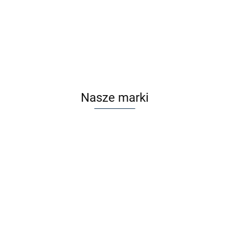
ZANZARA Z2210 C3
Cena po zalogowaniu
Nasze marki