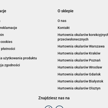
acje
O sklepie
a
O nas
 reklamacje
Kontakt
min
Hurtownia okularów korekcyjnych
przeciwsłonecznych
 cookies
Hurtownia okularów Warszawa
 płatności
Hurtownia okularów Kraków
ja użytkowania produktu
Hurtownia okularów Poznań
cja zgodności
Hurtownia okularów Wrocław
Hurtownia okularów Gdańsk
Hurtownia okularów Białystok
Hurtownia okularów Olsztyn
Znajdziesz nas na