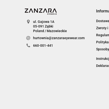
Inform
Dostaw
ul. Gajowa 1A
05-091 Ząbki
Zwroty i
Poland / Mazowieckie
Regula
hurtownia@zanzaraeyewear.com
Polityka
660-001-441
Sposoby
Instrukc
Deklara