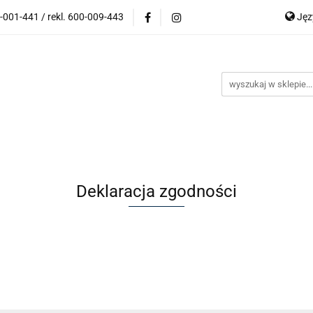
-001-441 / rekl. 600-009-443
Ję
wki korekcyjne
Oprawki Clip On
Okulary przeciwsł
P
lony
Outlet
Kontakt
Blog
Bestsellery
Kateg
En
Ge
ski)
ki Clip On
Okulary przeciwsłoneczne
Akcesoria
 (maski)
Deklaracja zgodności