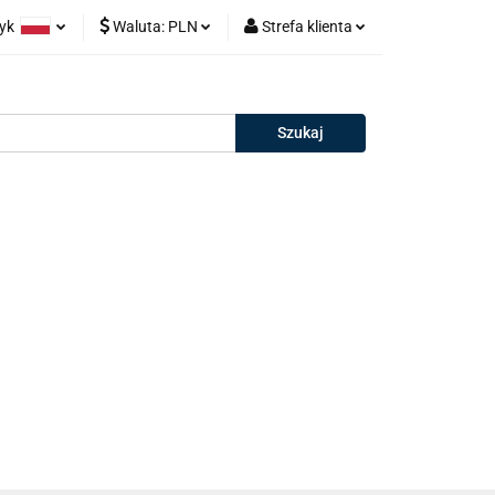
zyk
Waluta:
PLN
Strefa klienta
oneczne
olski
PLN
Zaloguj się
orie
glish
EUR
Zarejestruj się
rman
Dodaj zgłoszenie
Salony
Outlet
Kontakt
Blog