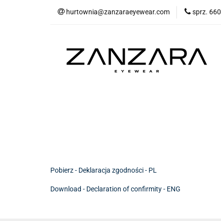
hurtownia@zanzaraeyewear.com
sprz. 660
NOWOŚCI
Opra
Akcesoria
Sa
Środki ochrony (ma
NOWOŚCI
Oprawki korekcyjne
Opraw
Bestsellery
Kategorie
Środki ochrony
Pobierz - Deklaracja zgodności - PL
Download - Declaration of confirmity - ENG