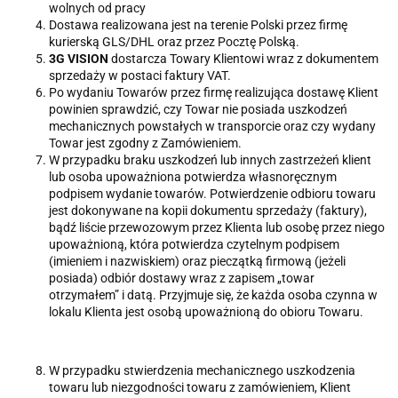
wolnych od pracy
Dostawa realizowana jest na terenie Polski przez firmę
kurierską GLS/DHL oraz przez Pocztę Polską.
3G VISION
dostarcza Towary Klientowi wraz z dokumentem
sprzedaży w postaci faktury VAT.
Po wydaniu Towarów przez firmę realizująca dostawę Klient
powinien sprawdzić, czy Towar nie posiada uszkodzeń
mechanicznych powstałych w transporcie oraz czy wydany
Towar jest zgodny z Zamówieniem.
W przypadku braku uszkodzeń lub innych zastrzeżeń klient
lub osoba upoważniona potwierdza własnoręcznym
podpisem wydanie towarów. Potwierdzenie odbioru towaru
jest dokonywane na kopii dokumentu sprzedaży (faktury),
bądź liście przewozowym przez Klienta lub osobę przez niego
upoważnioną, która potwierdza czytelnym podpisem
(imieniem i nazwiskiem) oraz pieczątką firmową (jeżeli
posiada) odbiór dostawy wraz z zapisem „towar
otrzymałem” i datą. Przyjmuje się, że każda osoba czynna w
lokalu Klienta jest osobą upoważnioną do obioru Towaru.
W przypadku stwierdzenia mechanicznego uszkodzenia
towaru lub niezgodności towaru z zamówieniem, Klient