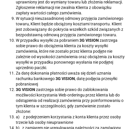
uprawniony jest do wymiany towaru lub złożenia reklamacji.
Zgłoszenie reklamacji nie zwalnia Klienta z obowiązku
zapłaty wartości całego zamówienia.
W sytuacji nieuzasadnionej odmowy przyjęcia zamówionego
towaru, Klient będzie obciążony kosztami transportu. Klient
jest zobowiązany do pokrycia wszelkich szkód związanych z
bezpodstawną odmową przyjęcia zamówionego towaru.
W przypadku wysyłki za pobraniem
3G VISION
zastrzega
sobie prawo do obciążenia klienta za koszty wysyłki
zamówienia, które nie zostało przez klienta podjęte nie
zależnie od wysokości zamówienia oraz obciążenia za koszty
wysyłki w przypadku ponownego wysłania nie podjętej
uprzednio paczki.
Za datę dokonania płatności uważa się dzień uznania
rachunku bankowego
3G VISION
, datę podjęcia przesyłki
pobraniowej
3G VISION
zastrzega sobie prawo do zablokowania
możliwości korzystania Web-orderingu przez klienta lub do
odstąpienia od realizacji zamówienia przy poinformowaniu o
tym klienta w szczególności, gdy zamówienie zostało
złożone:
a) z podejrzeniem korzystania z konta klienta przez osoby
trzecie lub osoby nieuprawnione
b) z zamiarem nie uregulowania należności za zamówiony