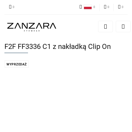
Polski
PLN
Zaloguj się
English
Zarejestruj się
EUR
German
Dodaj zgłoszenie
F2F FF3336 C1 z nakładką Clip On
WYPRZEDAŻ