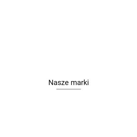
F2F FF3336 C2 z nakładką
F2F FF3336 C3 z nakładką
Clip On
Clip On
Cena po zalogowaniu
Cena po zalogowaniu
Nasze marki