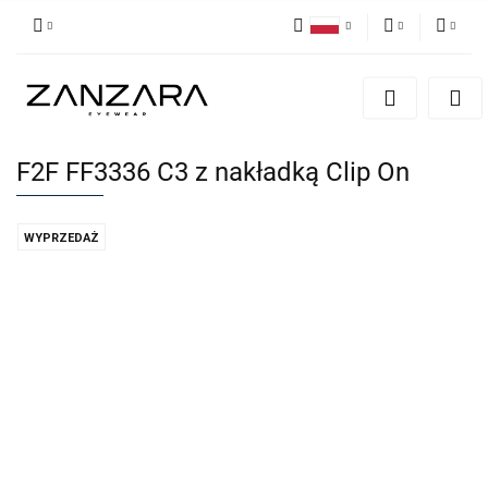
Polski
PLN
Zaloguj się
English
Zarejestruj się
EUR
German
Dodaj zgłoszenie
F2F FF3336 C3 z nakładką Clip On
WYPRZEDAŻ