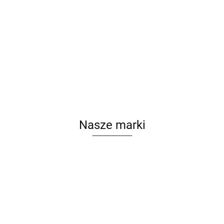
F2F FF3336 C1 z nakładką
F2F FF3336 C2 z nakładką
Clip On
Clip On
Cena po zalogowaniu
Cena po zalogowaniu
Nasze marki