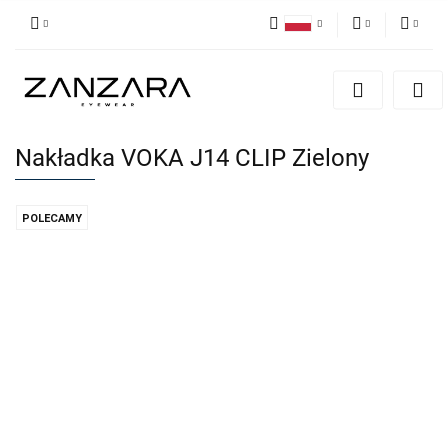
Polski
PLN
Zaloguj się
English
Zarejestruj się
EUR
German
Dodaj zgłoszenie
Nakładka VOKA J14 CLIP Zielony
POLECAMY