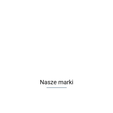
Nakładka polaryzacyjna VOKA J14 CLIP Brązowy
Cena po zalogowaniu
Nasze marki