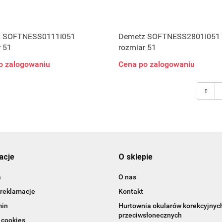
 SOFTNESS0111I051
Demetz SOFTNESS2801I051
 51
rozmiar 51
o zalogowaniu
Cena po zalogowaniu
acje
O sklepie
a
O nas
 reklamacje
Kontakt
min
Hurtownia okularów korekcyjnych
przeciwsłonecznych
 cookies