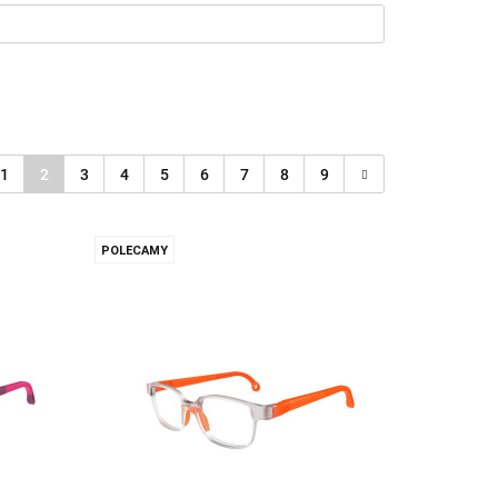
1
2
3
4
5
6
7
8
9
POLECAMY