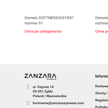
Demetz SOFTNESS4201I051
Demetz
rozmiar 51
rozmiar
Cena po zalogowaniu
Cena p
Inform
Dostaw
ul. Gajowa 1A
05-091 Ząbki
Zwroty i
Poland / Mazowieckie
Regula
hurtownia@zanzaraeyewear.com
Polityka