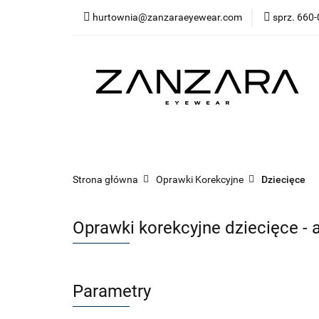
hurtownia@zanzaraeyewear.com
sprz. 660-
NOWOŚCI
Opra
Akcesoria
Sal
Środki ochrony (ma
NOWOŚCI
Oprawki korekcyjne
Oprawk
Bestsellery
Kategorie
Środki ochrony
Strona główna
Oprawki Korekcyjne
Dziecięce
Oprawki korekcyjne dziecięce - 
Parametry