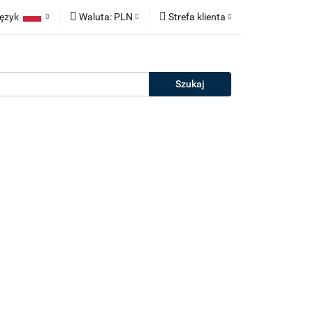
ęzyk
Waluta:
PLN
Strefa klienta
neczne
Polski
PLN
Zaloguj się
rie
English
EUR
Zarejestruj się
erman
Dodaj zgłoszenie
Salony
Outlet
Kontakt
Blog