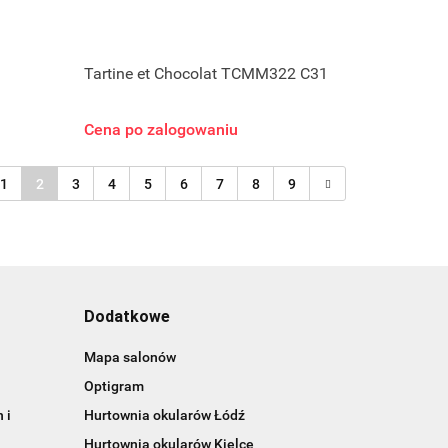
Tartine et Chocolat TCMM322 C31
Cena po zalogowaniu
1
2
3
4
5
6
7
8
9
Dodatkowe
Mapa salonów
Optigram
 i
Hurtownia okularów Łódź
Hurtownia okularów Kielce