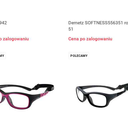
942
Demetz SOFTNESS556351 ro
51
o zalogowaniu
Cena po zalogowaniu
MY
POLECAMY