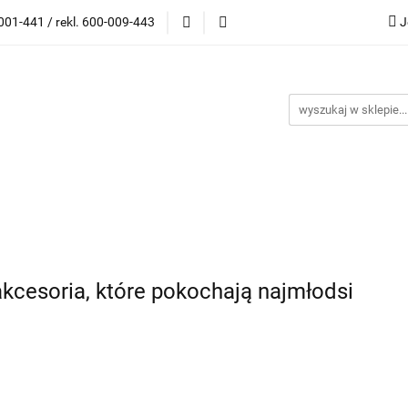
001-441 / rekl. 600-009-443
J
wki korekcyjne
Oprawki Clip On
Okulary przeciwsło
ony
Outlet
Kontakt
Blog
Bestsellery
Katego
G
ski)
i Clip On
Okulary przeciwsłoneczne
Akcesoria
 (maski)
akcesoria, które pokochają najmłodsi