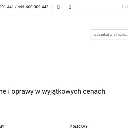
001-441 / rekl. 600-009-443
J
wki korekcyjne
Oprawki Clip On
Okulary przeciwsło
ony
Outlet
Kontakt
Blog
Bestsellery
Katego
G
ski)
i Clip On
Okulary przeciwsłoneczne
Akcesoria
 (maski)
zne i oprawy w wyjątkowych cenach
MY
POLECAMY