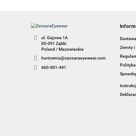
Inform
ul. Gajowa 1A
Dostaw
05-091 Ząbki
Zwroty i
Poland / Mazowieckie
Regula
hurtownia@zanzaraeyewear.com
Polityka
660-001-441
Sposoby
Instrukc
Deklara