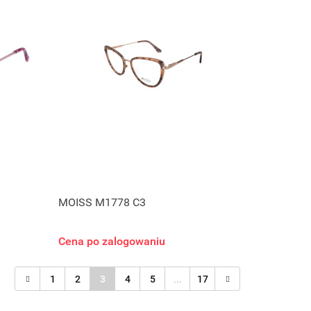
MOISS M1778 C3
Cena po zalogowaniu
1
2
3
4
5
...
17