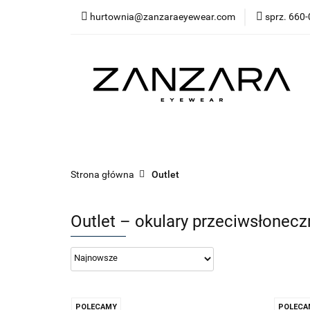
hurtownia@zanzaraeyewear.com
sprz. 660-
NOWOŚCI
Opra
Akcesoria
Sal
Środki ochrony (ma
NOWOŚCI
Oprawki korekcyjne
Oprawk
Bestsellery
Kategorie
Środki ochrony
Strona główna
Outlet
Outlet – okulary przeciwsłonec
POLECAMY
POLECA