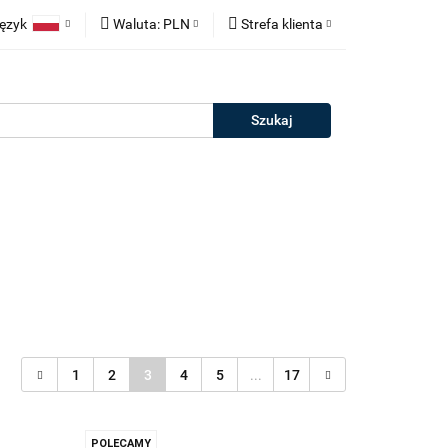
ęzyk
Waluta:
PLN
Strefa klienta
neczne
Polski
PLN
Zaloguj się
rie
English
EUR
Zarejestruj się
erman
Dodaj zgłoszenie
Salony
Outlet
Kontakt
Blog
1
2
3
4
5
...
17
POLECAMY