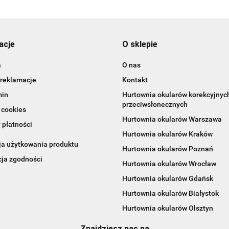
acje
O sklepie
a
O nas
 reklamacje
Kontakt
min
Hurtownia okularów korekcyjnych
przeciwsłonecznych
 cookies
Hurtownia okularów Warszawa
 płatności
Hurtownia okularów Kraków
ja użytkowania produktu
Hurtownia okularów Poznań
cja zgodności
Hurtownia okularów Wrocław
Hurtownia okularów Gdańsk
Hurtownia okularów Białystok
Hurtownia okularów Olsztyn
Znajdziesz nas na